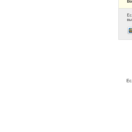
Во
Ес
вы
Ес