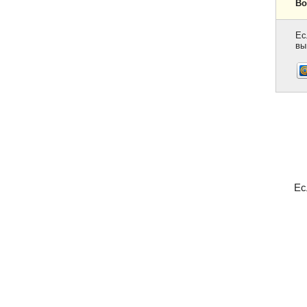
Во
Ес
вы
Ес