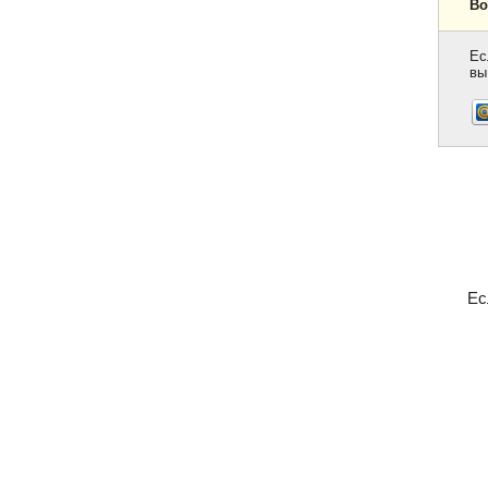
Во
Ес
вы
Ес