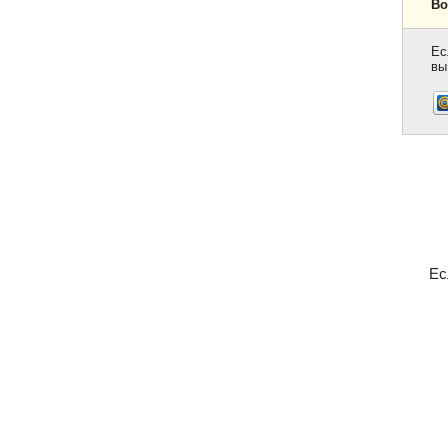
Во
Ес
вы
Ес