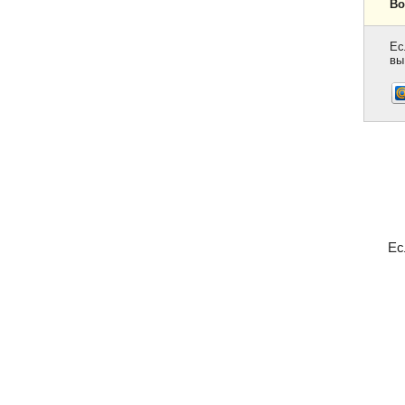
Во
Ес
вы
Ес