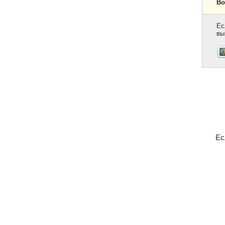
Во
Ес
вы
Ес