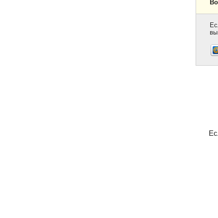
Во
Ес
вы
Ес