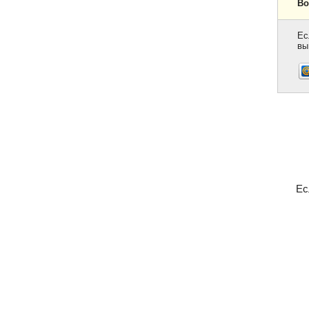
Во
Ес
вы
Ес