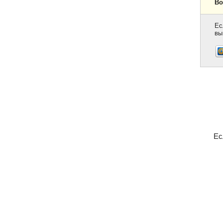
Во
Ес
вы
Ес