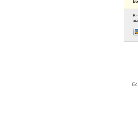
Во
Ес
вы
Ес