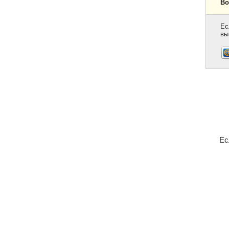
Во
Ес
вы
Ес