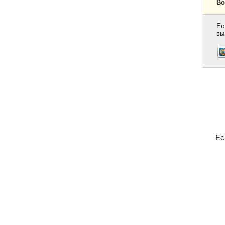
Во
Ес
вы
Ес