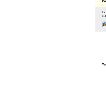
Во
Ес
вы
Ес