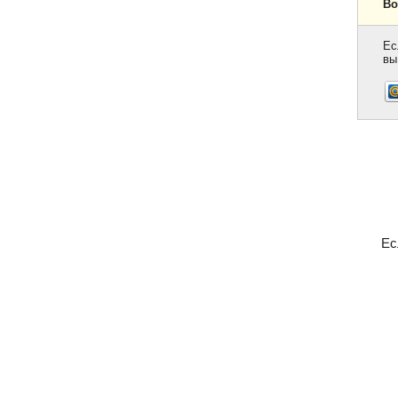
Во
Ес
вы
Ес