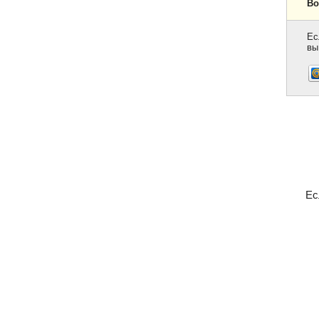
Во
Ес
вы
Ес