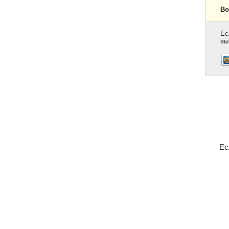
Во
Ес
вы
Ес