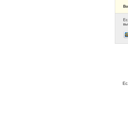
Во
Ес
вы
Ес