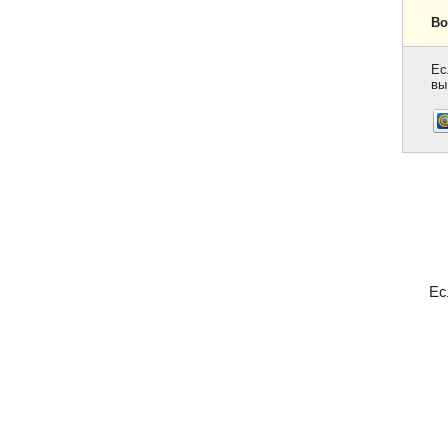
Во
Ес
вы
Ес