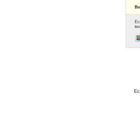
Во
Ес
вы
Ес