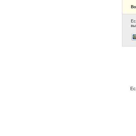
Во
Ес
вы
Ес