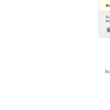
Во
Ес
вы
Ес