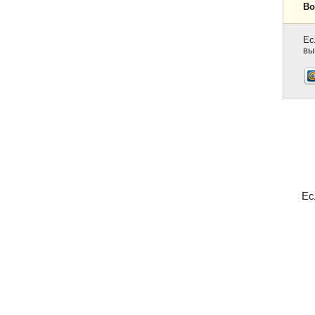
Во
Ес
вы
Ес