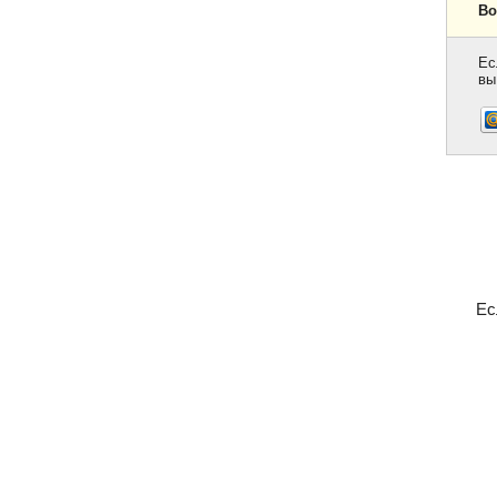
Во
Ес
вы
Ес