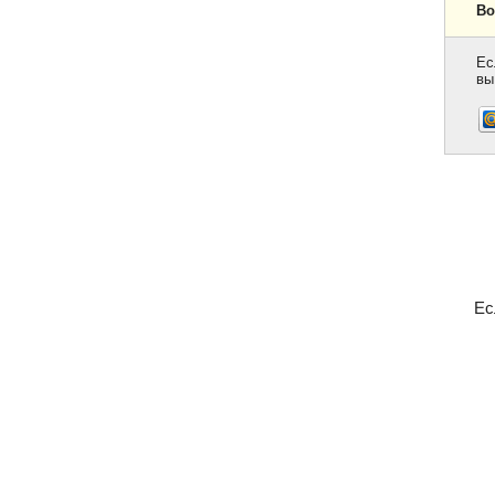
Во
Ес
вы
Ес