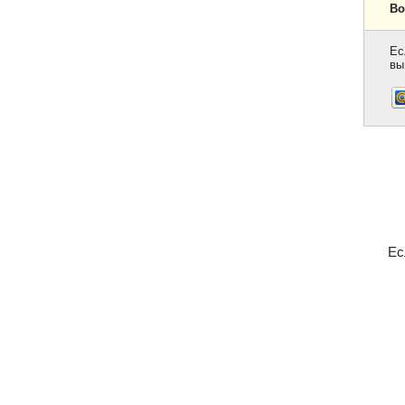
Во
Ес
вы
Ес