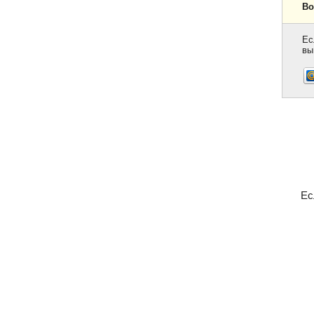
Во
Ес
вы
Ес