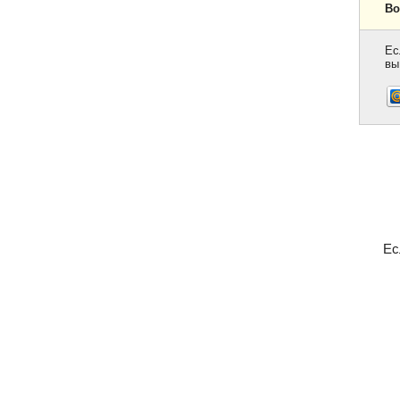
Во
Ес
вы
Ес