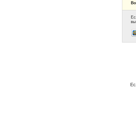
Во
Ес
вы
Ес