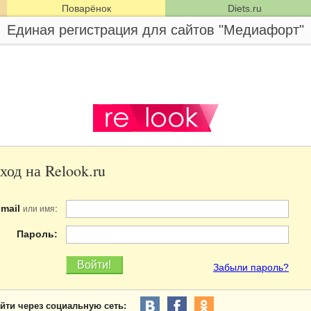
Поварёнок
Diets.ru
Единая регистрация для сайтов "Медиафорт"
ход на Relook.ru
-mail
:
или имя
Пароль:
Забыли пароль?
йти через социальную сеть: