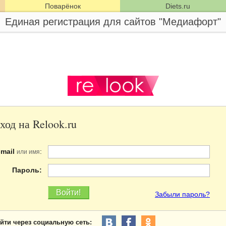
Поварёнок
Diets.ru
Единая регистрация для сайтов "Медиафорт"
ход на Relook.ru
-mail
:
или имя
Пароль:
Забыли пароль?
йти через социальную сеть: