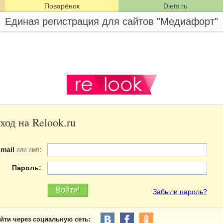
Поварёнок
Diets.ru
Единая регистрация для сайтов "Медиафорт"
ход на Relook.ru
-mail
:
или имя
Пароль:
Забыли пароль?
йти через социальную сеть: