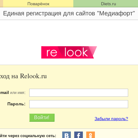
Поварёнок
Diets.ru
Единая регистрация для сайтов "Медиафорт"
ход на Relook.ru
-mail
:
или имя
Пароль:
Забыли пароль?
йти через социальную сеть: