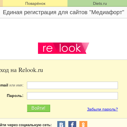
Поварёнок
Diets.ru
Единая регистрация для сайтов "Медиафорт"
ход на Relook.ru
-mail
:
или имя
Пароль:
Забыли пароль?
йти через социальную сеть: