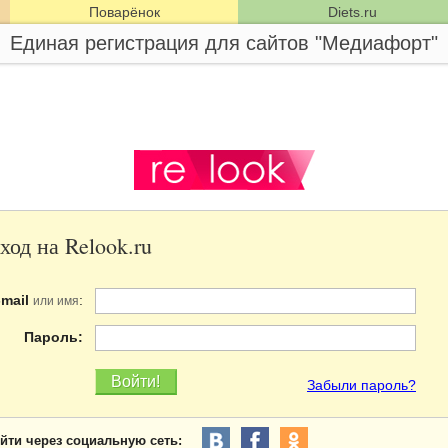
Поварёнок
Diets.ru
Единая регистрация для сайтов "Медиафорт"
ход на Relook.ru
-mail
:
или имя
Пароль:
Забыли пароль?
йти через социальную сеть: