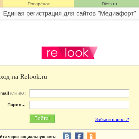
Поварёнок
Diets.ru
Единая регистрация для сайтов "Медиафорт"
ход на Relook.ru
-mail
:
или имя
Пароль:
Забыли пароль?
йти через социальную сеть: