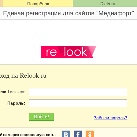
Поварёнок
Diets.ru
Единая регистрация для сайтов "Медиафорт"
ход на Relook.ru
-mail
:
или имя
Пароль:
Забыли пароль?
йти через социальную сеть: