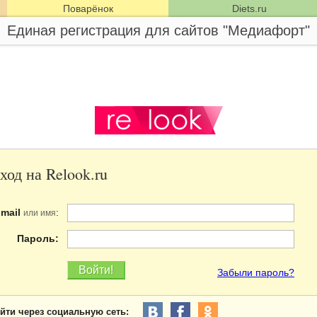
Поварёнок
Diets.ru
Единая регистрация для сайтов "Медиафорт"
ход на Relook.ru
-mail
:
или имя
Пароль:
Забыли пароль?
йти через социальную сеть: