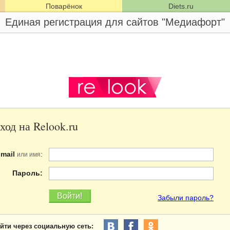
Поварёнок
Diets.ru
Единая регистрация для сайтов "Медиафорт"
ход на Relook.ru
-mail
:
или имя
Пароль:
Забыли пароль?
йти через социальную сеть: