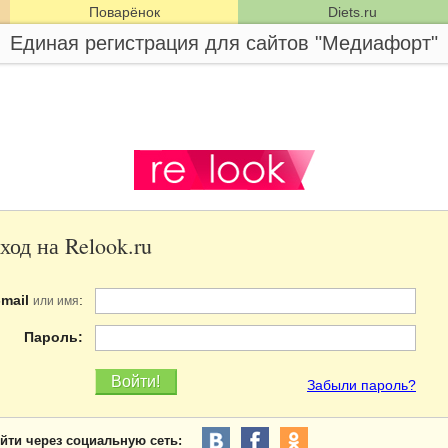
Поварёнок
Diets.ru
Единая регистрация для сайтов "Медиафорт"
ход на Relook.ru
-mail
:
или имя
Пароль:
Забыли пароль?
йти через социальную сеть: