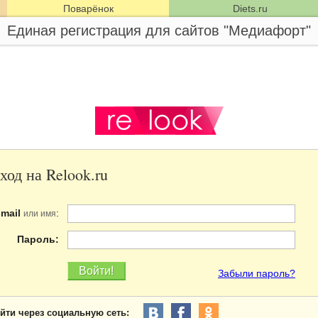
Поварёнок
Diets.ru
Единая регистрация для сайтов "Медиафорт"
ход на Relook.ru
-mail
:
или имя
Пароль:
Забыли пароль?
йти через социальную сеть: