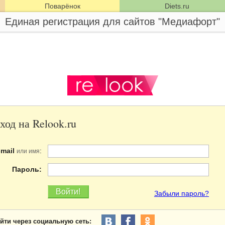
Поварёнок
Diets.ru
Единая регистрация для сайтов "Медиафорт"
ход на Relook.ru
-mail
:
или имя
Пароль:
Забыли пароль?
йти через социальную сеть: