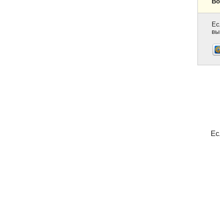
Во
Ес
вы
Ес