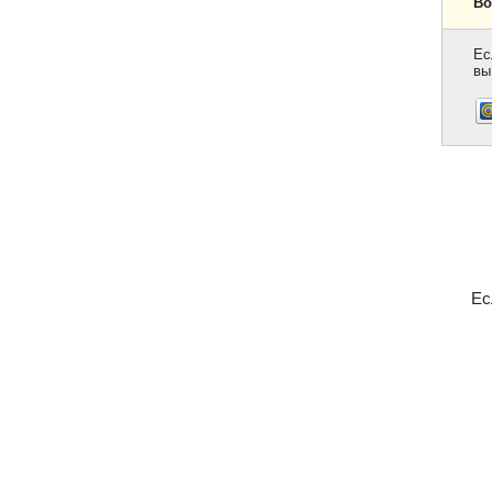
Во
Ес
вы
Ес