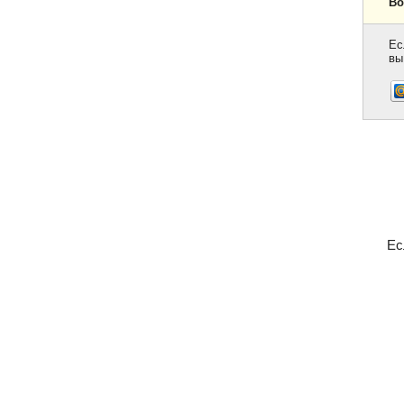
Во
Ес
вы
Ес