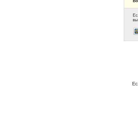
Во
Ес
вы
Ес