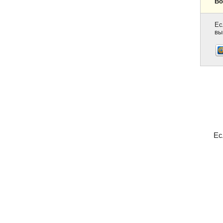
Во
Ес
вы
Ес