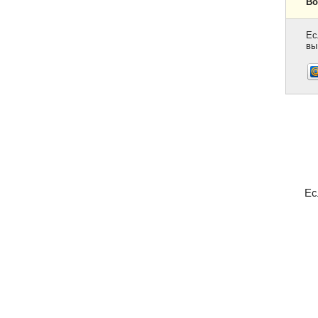
Во
Ес
вы
Ес