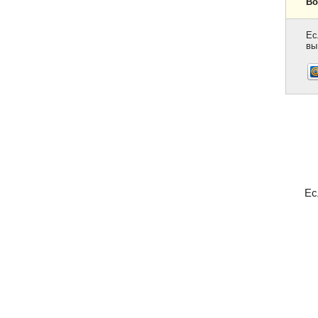
Во
Ес
вы
Ес