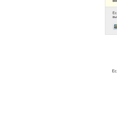
Во
Ес
вы
Ес