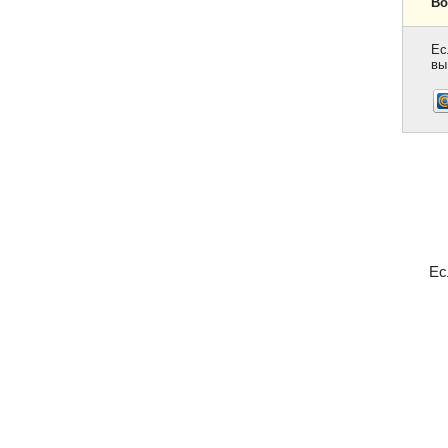
Во
Ес
вы
Ес